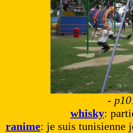
- p10
whisky
: part
ranime
: je suis tunisienne