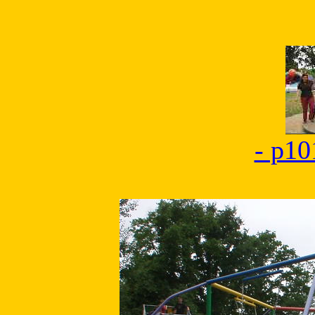
- p10