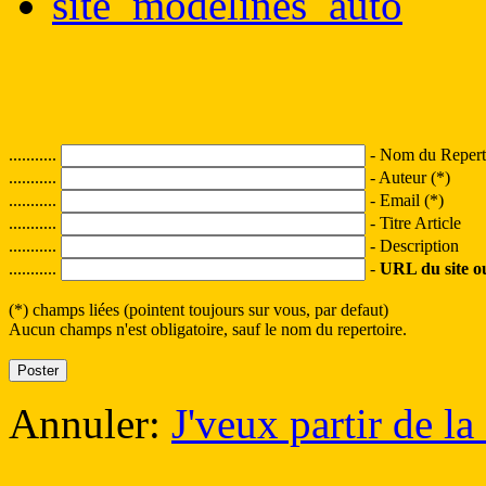
site_modelines_auto
...........
- Nom du Reperto
...........
- Auteur (*)
...........
- Email (*)
...........
- Titre Article
...........
- Description
...........
-
URL du site ou 
(*) champs liées (pointent toujours sur vous, par defaut)
Aucun champs n'est obligatoire, sauf le nom du repertoire.
Annuler:
J'veux partir de la 