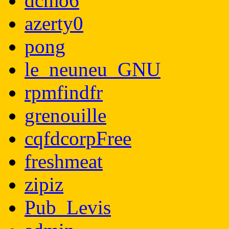
dcmo6
azerty0
pong
le_neuneu_GNU
rpmfindfr
grenouille
cqfdcorpFree
freshmeat
zipiz
Pub_Levis