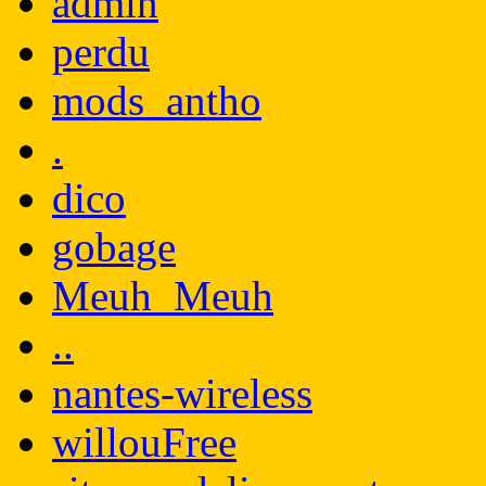
admin
perdu
mods_antho
.
dico
gobage
Meuh_Meuh
..
nantes-wireless
willouFree