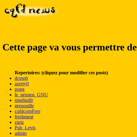
Cette page va vous permettre de 
Repertoires: (cliquez pour modifier ces posts)
dcmo6
azerty0
pong
le_neuneu_GNU
rpmfindfr
grenouille
cqfdcorpFree
freshmeat
zipiz
Pub_Levis
admin