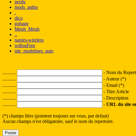
perdu
mods_antho
.
dico
gobage
Meuh_Meuh
..
nantes-wireless
willouFree
site_modelines_auto
...........
- Nom du Reperto
...........
- Auteur (*)
...........
- Email (*)
...........
- Titre Article
...........
- Description
...........
-
URL du site ou 
(*) champs liées (pointent toujours sur vous, par defaut)
Aucun champs n'est obligatoire, sauf le nom du repertoire.