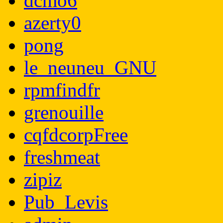
dcmo6
azerty0
pong
le_neuneu_GNU
rpmfindfr
grenouille
cqfdcorpFree
freshmeat
zipiz
Pub_Levis