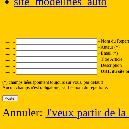
site_modelines_auto
...........
- Nom du Reperto
...........
- Auteur (*)
...........
- Email (*)
...........
- Titre Article
...........
- Description
...........
-
URL du site ou 
(*) champs liées (pointent toujours sur vous, par defaut)
Aucun champs n'est obligatoire, sauf le nom du repertoire.
Annuler:
J'veux partir de la 