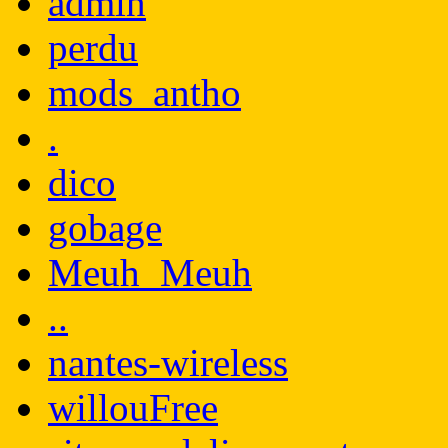
admin
perdu
mods_antho
.
dico
gobage
Meuh_Meuh
..
nantes-wireless
willouFree