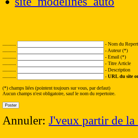
site_modelines_auto
...........
- Nom du Reperto
...........
- Auteur (*)
...........
- Email (*)
...........
- Titre Article
...........
- Description
...........
-
URL du site ou 
(*) champs liées (pointent toujours sur vous, par defaut)
Aucun champs n'est obligatoire, sauf le nom du repertoire.
Annuler:
J'veux partir de la 