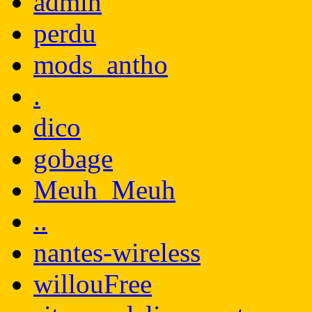
admin
perdu
mods_antho
.
dico
gobage
Meuh_Meuh
..
nantes-wireless
willouFree