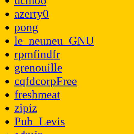
dcmo6
azerty0
pong
le_neuneu_GNU
rpmfindfr
grenouille
cqfdcorpFree
freshmeat
zipiz
Pub_Levis