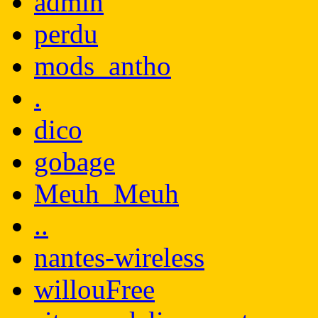
admin
perdu
mods_antho
.
dico
gobage
Meuh_Meuh
..
nantes-wireless
willouFree