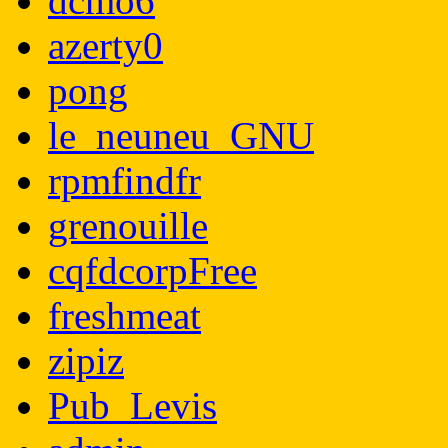
dcmo6
azerty0
pong
le_neuneu_GNU
rpmfindfr
grenouille
cqfdcorpFree
freshmeat
zipiz
Pub_Levis