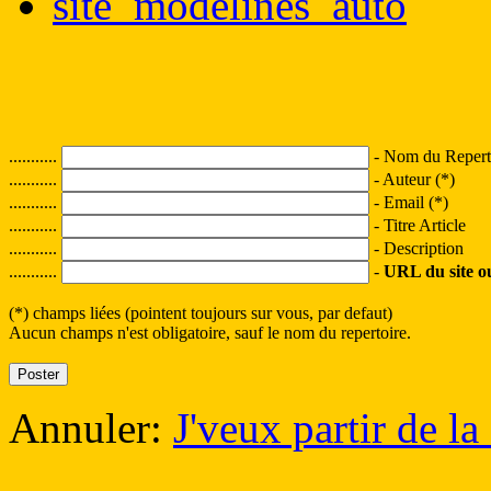
site_modelines_auto
...........
- Nom du Reperto
...........
- Auteur (*)
...........
- Email (*)
...........
- Titre Article
...........
- Description
...........
-
URL du site ou 
(*) champs liées (pointent toujours sur vous, par defaut)
Aucun champs n'est obligatoire, sauf le nom du repertoire.
Annuler:
J'veux partir de la 