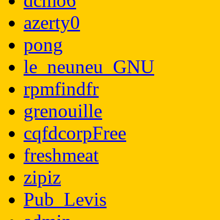
dcmo6
azerty0
pong
le_neuneu_GNU
rpmfindfr
grenouille
cqfdcorpFree
freshmeat
zipiz
Pub_Levis