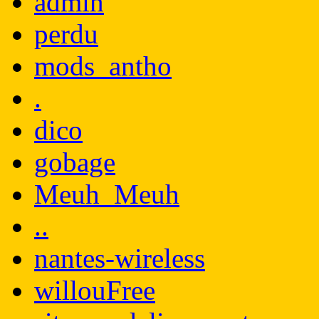
admin
perdu
mods_antho
.
dico
gobage
Meuh_Meuh
..
nantes-wireless
willouFree