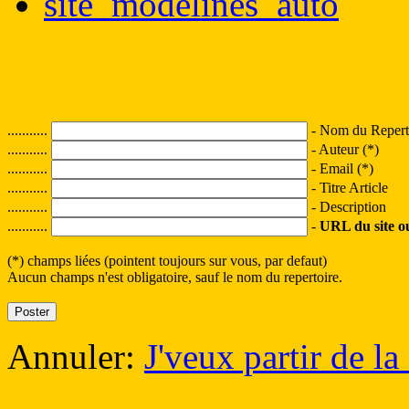
site_modelines_auto
...........
- Nom du Reperto
...........
- Auteur (*)
...........
- Email (*)
...........
- Titre Article
...........
- Description
...........
-
URL du site ou 
(*) champs liées (pointent toujours sur vous, par defaut)
Aucun champs n'est obligatoire, sauf le nom du repertoire.
Annuler:
J'veux partir de la 